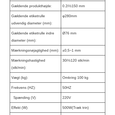
Gældende produkthøjde:
0
.2
ï½1
5
0 mm
Gældende etiketrulle
φ
280
mm
udvendig diameter (mm):
Gældende etiketrulle indre
Ø76 mm
diameter (mm):
Mærkningsnøjagtighed (mm):
±
0,5~
1 mm
Mærkningshastighed
3
0ï½1
2
0 stk/min
(stk/min):
Vægt (kg):
Omkring 1
0
0 kg
Frekvens (HZ):
50HZ
Spænding (V):
220V
Effekt (W):
500W(
Træk trin
)