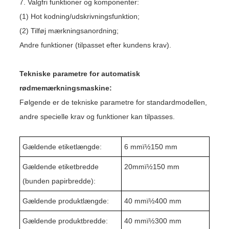
7. Valgfri funktioner og komponenter:
(1) Hot kodning/udskrivningsfunktion;
(2) Tilføj mærkningsanordning;
Andre funktioner (tilpasset efter kundens krav).
Tekniske parametre for automatisk
rødmemærkningsmaskine:
Følgende er de tekniske parametre for standardmodellen,
andre specielle krav og funktioner kan tilpasses.
Gældende etiketlængde:
6 mmï½
1
50 mm
Gældende etiketbredde
20mmï½150 mm
(bunden papirbredde):
Gældende produktlængde:
4
0 mmï½400 mm
Gældende produktbredde:
4
0 mmï½
30
0 mm