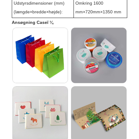
Udstyrsdimensioner (mm)
Omkring 1
60
0
(længde
×
bredde
×
højde):
mm×720mm×1350 mm
Ansøgning Caseï ¼