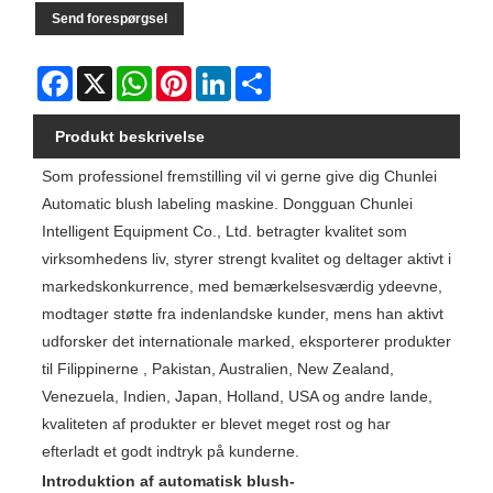
Send forespørgsel
Facebook
X
WhatsApp
Pinterest
LinkedIn
Share
Produkt beskrivelse
Som professionel fremstilling vil vi gerne give dig Chunlei
Automatic blush labeling maskine. Dongguan Chunlei
Intelligent Equipment Co., Ltd. betragter kvalitet som
virksomhedens liv, styrer strengt kvalitet og deltager aktivt i
markedskonkurrence, med bemærkelsesværdig ydeevne,
modtager støtte fra indenlandske kunder, mens han aktivt
udforsker det internationale marked, eksporterer produkter
til Filippinerne , Pakistan, Australien, New Zealand,
Venezuela, Indien, Japan, Holland, USA og andre lande,
kvaliteten af ​​produkter er blevet meget rost og har
efterladt et godt indtryk på kunderne.
Introduktion af automatisk blush-