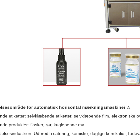
lsesområde for automatisk horisontal mærkningsmaskineï ¼
nde etiketter: selvklæbende etiketter, selvklæbende film, elektroniske
nde produkter: flasker, rør, kuglepenne mv.
elsesindustrien: Udbredt i catering, kemiske, daglige kemikalier, føde