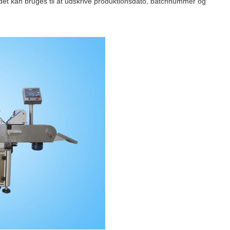
båndet kan bruges til at udskrive produktionsdato, batchnummer og