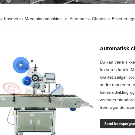
sk Kosmetisk Mærkningsmaskine
>
Automatisk Chapstick Etiketterin
Automatisk c
Du kan være sikke
fra vores fabrik. 
kvalitet sælger p
andre markeder. V
fælles udvikling o
vedtager standard 
fremragende mærkn
Send forespørgse