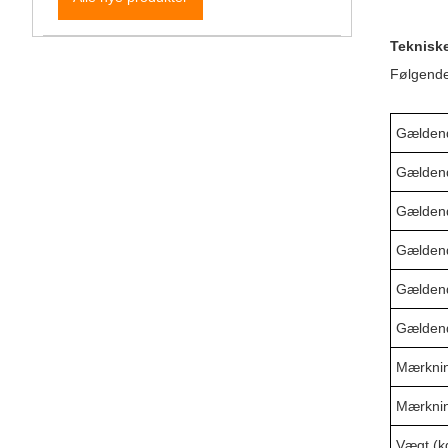
Tekniske
Følgende
Gældend
Gældend
Gældend
Gældend
Gældend
Gældend
Mærknin
Mærknin
Vægt (k