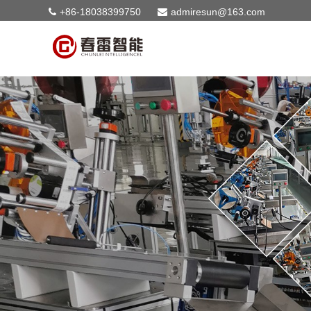
+86-18038399750
admiresun@163.com