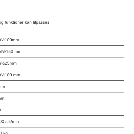
g funktioner kan tilpasses.
ï½
100
mm
mï½1
5
0 mm
ï½
25
mm
ï½
10
0 mm
mm
mm
m
0
0 stk/min
0 kg