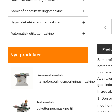
Samlebåndsetiketteringsmaskine
Højvinklet etiketteringsmaskine
Automatisk etikettemaskine
Produ
Nye produkter
Som prof
betragte
modtager 
Semi-automatisk
Australie
hjørneforseglingsmærkningsmaskine
godt ind
Introduk
1. Den er
Automatisk
med horis
etiketteringsmaskine til