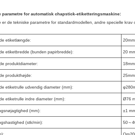
 parametre for automatisk chapstick-etiketteringsmaskine:
 er de tekniske parametre for standardmodellen, andre specielle krav o
e etiketlængde:
20
mm
e etiketbredde (bunden papirbredde):
20 m
e produktdiameter:
18
mm
e produkthøjde:
25
mm
e etiketrulle udvendig diameter (mm):
φ
280
e etiketrulle indre diameter (mm):
Ø76 
gsnøjagtighed (mm):
±1 m
gshastighed (stk/min):
50
～
4
g):
Om
20