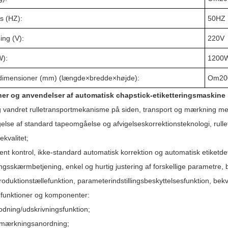
s (HZ):
50HZ
ng (V):
220V
W):
1200
dimensioner (mm) (længde
×
bredde
×
højde):
Om
20
er og anvendelser af automatisk chapstick-etiketteringsmaskine
g vandret rulletransportmekanisme på siden, transport og mærkning med 
gelse af standard tapeomgåelse og afvigelseskorrektionsteknologi, rul
kvalitet;
igent kontrol, ikke-standard automatisk korrektion og automatisk etiketde
ngsskærmbetjening, enkel og hurtig justering af forskellige parametre,
oduktionstællefunktion, parameterindstillingsbeskyttelsesfunktion, bek
i funktioner og komponenter:
odning/udskrivningsfunktion;
øj mærkningsanordning;