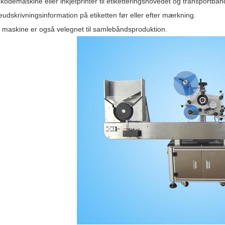
i kodemaskine eller inkjetprinter til etiketteringshovedet og transport
udskrivningsinformation på etiketten før eller efter mærkning.
 maskine er også velegnet til samlebåndsproduktion.