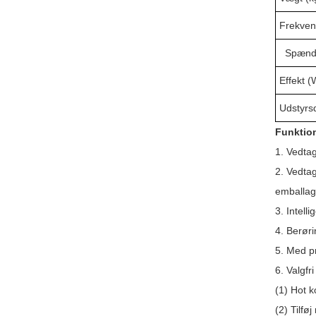
Frekven
Spændi
Effekt (
Udstyrs
Funktion
1. Vedta
2. Vedta
emballage
3. Intell
4. Berøri
5. Med pr
6. Valgfr
(1) Hot k
(2) Tilf