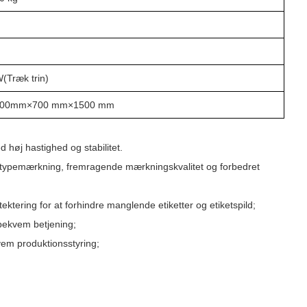
W(
Træk trin
)
00
mm×
70
0 mm×1
50
0 mm
høj hastighed og stabilitet.
letypemærkning, fremragende mærkningskvalitet og forbedret
tektering for at forhindre manglende etiketter og etiketspild;
 bekvem betjening;
vem produktionsstyring;