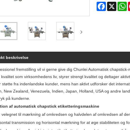
Facebook
X
W
kt beskrivelse
essionel fremstilling vil vi gerne give dig Chunlei Automatisk chapsti
r kvalitet som virksomhedens liv, styrer strengt kvalitet og deltager 
støtte fra indenlandske kunder, mens han aktivt udforsker det internati
n, New Zealand, Venezuela, Indien, Japan, Holland, USA og andre lande, k
tryk på kunderne.
tion af automatisk chapstick etiketteringsmaskine
 velegnet til mærkning af omkredsen og halvdelen af ​​omkredsen af ​​d
ontal transmission og horisontal mærkning for at øge stabiliteten og f