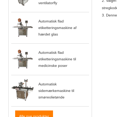
2. Valgfr
ventilatorfly
stregkode
3. Denne
Automatisk flad
etiketteringsmaskine af
hærdet glas
Automatisk flad
etiketteringsmaskine til
medicinske poser
Automatisk
sidemærkemaskine til
smøreolietønde
Alle nye produkter