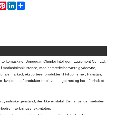
hatsApp
Pinterest
LinkedIn
Share
ck-mærkemaskine. Dongguan Chunlei Intelligent Equipment Co., Ltd.
aktivt i markedskonkurrence, med bemærkelsesværdig ydeevne,
onale marked, eksporterer produkter til Filippinerne , Pakistan,
valiteten af ​​produkter er blevet meget rost og har efterladt et
en cylindriske genstand, der ikke er stabil. Den anvender metoden
orbedre mærkningseffektiviteten.