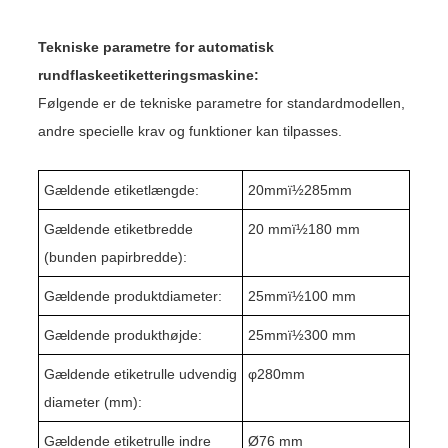
Tekniske parametre for automatisk
rundflaskeetiketteringsmaskine:
Følgende er de tekniske parametre for standardmodellen,
andre specielle krav og funktioner kan tilpasses.
Gældende etiketlængde:
20
mmï½
285
mm
Gældende etiketbredde
20 mmï½1
8
0 mm
(bunden papirbredde):
Gældende produktdiameter:
25
mmï½
1
00 mm
Gældende produkthøjde:
25
mmï½
30
0 mm
Gældende etiketrulle udvendig
φ
280
mm
diameter (mm):
Gældende etiketrulle indre
Ø76 mm