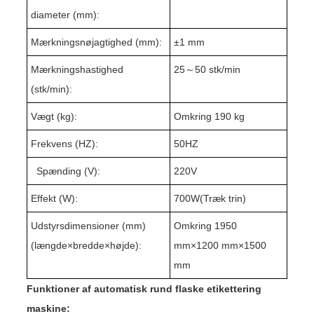
diameter (mm):
Mærkningsnøjagtighed (mm):
±1 mm
Mærkningshastighed
25
～
5
0 stk/min
(stk/min):
Vægt (kg):
Omkring 1
9
0 kg
Frekvens (HZ):
50HZ
Spænding (V):
220V
Effekt (W):
7
00W(
Træk trin
)
Udstyrsdimensioner (mm)
Omkring 1
95
0
(længde
×
bredde
×
højde):
mm×
1
2
0
0 mm×1
50
0
mm
Funktioner af automatisk rund flaske etikettering
maskine: