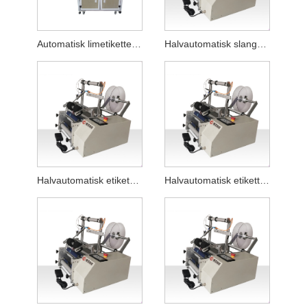
Automatisk limetiketteringsmaskine
Halvautomatisk slangemærkningsmaskine
Halvautomatisk etiketmaskine til flad ansigtsrenseslange
Halvautomatisk etiketteringsmaskine til etiketter til flad vask til flydende flasker