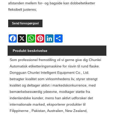
afstanden mellem for- og bagside kan dobbeltetiketter
fleksibelt justeres;
Send forespørgsel
Facebook
X
WhatsApp
Pinterest
LinkedIn
Share
Produkt beskrivelse
Som professionel fremstilling vil vi gerne give dig Chunlei
Automatisk etiketteringsmaskine for risvin til rund flaske.
Dongguan Chunlei Intelligent Equipment Co., Ltd.
betragter kvalitet som virksomhedens liv, styrer strengt
kvalitet og deltager aktivt i markedskonkurrence, med
bemærkelsesværdig ydeevne, modtager støtte fra
indenlandske kunder, mens han aktivt udforsker det
internationale marked, eksporterer produkter til
Filippinerne , Pakistan, Australien, New Zealand,