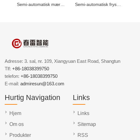
Semi-automatisk mærkningsmaskine til chilisauce
Semi-automatisk frysetørret pulver rund flaske etikettering maskine
Adresse: 3. sal, nr. 109, Xiangyuan East Road, Shangtun
Tlf:
+86-18038399750
telefon:
+86-18038399750
E-mail:
admiresun@163.com
Hurtig Navigation
Links
Hjem
Links
Om os
Sitemap
Produkter
RSS