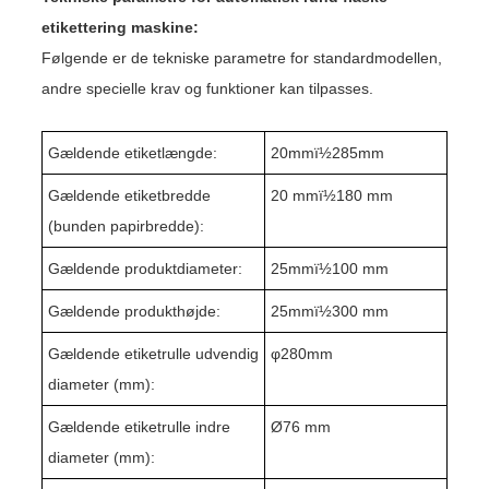
etikettering maskine:
Følgende er de tekniske parametre for standardmodellen,
andre specielle krav og funktioner kan tilpasses.
Gældende etiketlængde:
20
mmï½
285
mm
Gældende etiketbredde
20 mmï½1
8
0 mm
(bunden papirbredde):
Gældende produktdiameter:
25
mmï½
1
00 mm
Gældende produkthøjde:
25
mmï½
30
0 mm
Gældende etiketrulle udvendig
φ
280
mm
diameter (mm):
Gældende etiketrulle indre
Ø76 mm
diameter (mm):