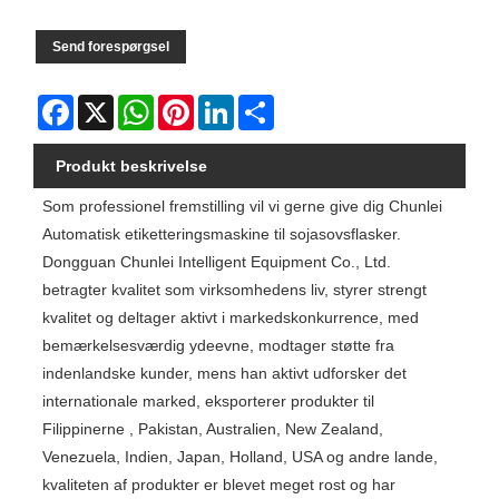
Send forespørgsel
Facebook
X
WhatsApp
Pinterest
LinkedIn
Share
Produkt beskrivelse
Som professionel fremstilling vil vi gerne give dig Chunlei
Automatisk etiketteringsmaskine til sojasovsflasker.
Dongguan Chunlei Intelligent Equipment Co., Ltd.
betragter kvalitet som virksomhedens liv, styrer strengt
kvalitet og deltager aktivt i markedskonkurrence, med
bemærkelsesværdig ydeevne, modtager støtte fra
indenlandske kunder, mens han aktivt udforsker det
internationale marked, eksporterer produkter til
Filippinerne , Pakistan, Australien, New Zealand,
Venezuela, Indien, Japan, Holland, USA og andre lande,
kvaliteten af ​​produkter er blevet meget rost og har