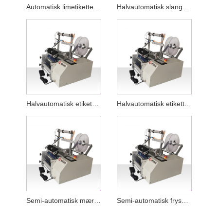
Automatisk limetiketteringsmaskine
Halvautomatisk slangemærkningsmaskine
Halvautomatisk etiketmaskine til flad ansigtsrenseslange
Halvautomatisk etiketteringsmaskine til etiketter til flad vask til flydende flasker
Semi-automatisk mærkningsmaskine til chilisauce
Semi-automatisk frysetørret pulver rund flaske etikettering maskine