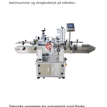
batchnummer og stregkodetryk på etiketten.
Tekniske parametre for automatisk rund flaske