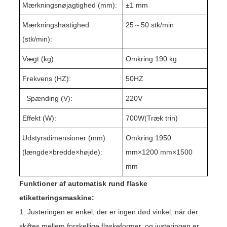
Mærkningsnøjagtighed (mm):
±1 mm
Mærkningshastighed
25
～
5
0 stk/min
(stk/min):
Vægt (kg):
Omkring 1
9
0 kg
Frekvens (HZ):
50HZ
Spænding (V):
220V
Effekt (W):
7
00W(
Træk trin
)
Udstyrsdimensioner (mm)
Omkring 1
95
0
(længde
×
bredde
×
højde):
mm×
1
2
0
0 mm×1
50
0
mm
Funktioner af automatisk rund flaske
etiketteringsmaskine:
1. Justeringen er enkel, der er ingen død vinkel, når der
skiftes mellem forskellige flaskeformer, og justeringen er