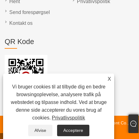
Hent
Privatlivspolitik
Send forespørgsel
Kontakt os
QR Kode
X
Vi bruger cookies til at tilbyde dig en bedre
browsingoplevelse, analysere trafik på
webstedet og tilpasse indhold. Ved at bruge
denne side accepterer du vores brug af
cookies.
Privatlivspolitik
Copyright © 2023 Dongguan Chunlei Intelligent Equipment Co.,
Afvise
Acceptere
Ltd. -Tapemaskine, automatisk etiketteringsmaskine,
rullefilmetiketteringsmaskine - Alle rettigheder forbeholdes.