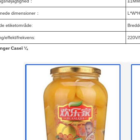
gsnøjagtighed
：
±1M
nede dimensioner
：
L*W*
e etiketområde
:
Bred
g/effekt/frekvens
:
220V
nger Caseï ¼