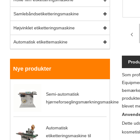
Samlebåndsetiketteringsmaskine
Højvinklet etiketteringsmaskine
Automatisk etikettemaskine
Produ
Nye produkter
Som profe
Equipment
bemærkel
Semi-automatisk
produkter
hjørneforseglingsmærkningsmaskine
blevet me
Anvende
Dette uds
Automatisk
kosmetisk
etiketteringsmaskine til