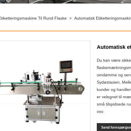
tiketteringsmaskine Til Rund Flaske
>
Automatisk Etiketteringsmaski
Automatisk et
Du kan være sikke
flaskemærkningsmas
omdømme og servic
Sydøstasien, Mell
kunder og handlend
er velegnet til mæ
små tilspidsede ru
osv.
Send forespørgse