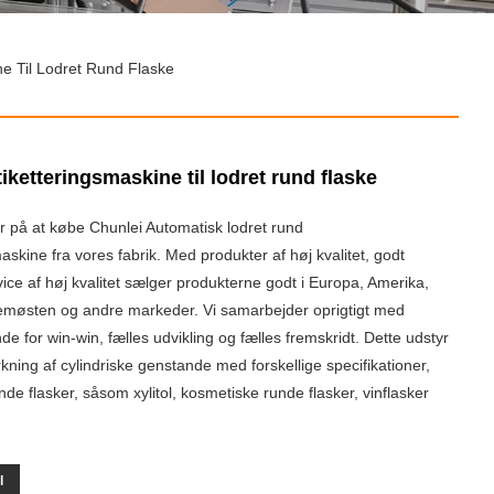
ne Til Lodret Rund Flaske
iketteringsmaskine til lodret rund flaske
r på at købe Chunlei Automatisk lodret rund
kine fra vores fabrik. Med produkter af høj kvalitet, godt
e af høj kvalitet sælger produkterne godt i Europa, Amerika,
emøsten og andre markeder. Vi samarbejder oprigtigt med
e for win-win, fælles udvikling og fælles fremskridt. Dette udstyr
rkning af cylindriske genstande med forskellige specifikationer,
nde flasker, såsom xylitol, kosmetiske runde flasker, vinflasker
l