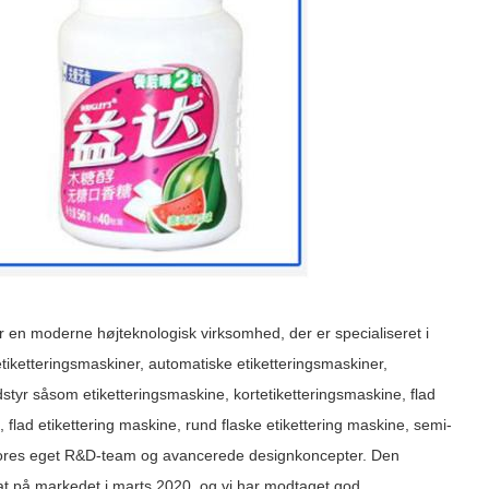
n moderne højteknologisk virksomhed, der er specialiseret i
etiketteringsmaskiner, automatiske etiketteringsmaskiner,
styr såsom etiketteringsmaskine, kortetiketteringsmaskine, flad
 flad etikettering maskine, rund flaske etikettering maskine, semi-
ar vores eget R&D-team og avancerede designkoncepter. Den
t på markedet i marts 2020, og vi har modtaget god