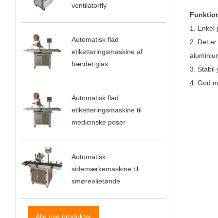
ventilatorfly
Funktio
1. Enkel j
Automatisk flad
2. Det er
etiketteringsmaskine af
aluminiu
hærdet glas
3. Stabil
4. God m
Automatisk flad
etiketteringsmaskine til
medicinske poser
Automatisk
sidemærkemaskine til
smøreolietønde
Alle nye produkter