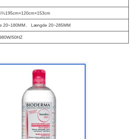
M
Hï¼195
cm
×120
cm
×153
cm
de 20~180MM
、
Længde 20~285MM
/980W/50HZ