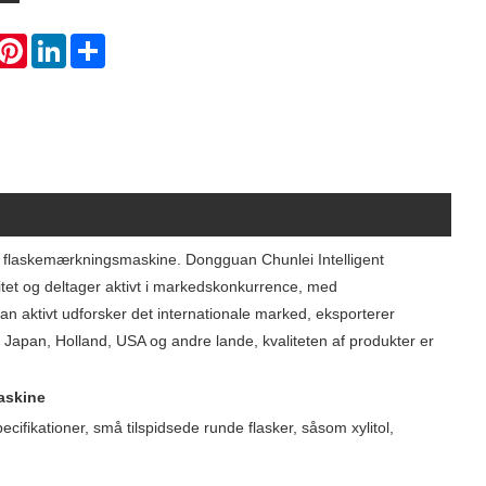
hatsApp
Pinterest
LinkedIn
Share
und flaskemærkningsmaskine. Dongguan Chunlei Intelligent
litet og deltager aktivt i markedskonkurrence, med
 aktivt udforsker det internationale marked, eksporterer
 Japan, Holland, USA og andre lande, kvaliteten af ​​produkter er
askine
cifikationer, små tilspidsede runde flasker, såsom xylitol,