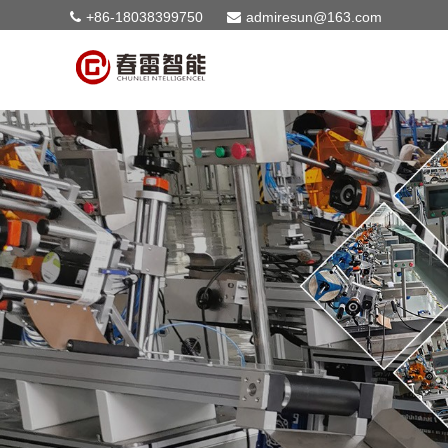
+86-18038399750
admiresun@163.com