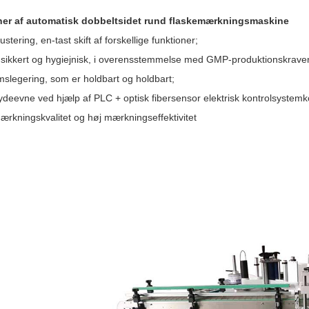
ner af automatisk dobbeltsidet rund flaskemærkningsmaskine
ustering, en-tast skift af forskellige funktioner;
 sikkert og hygiejnisk, i overensstemmelse med GMP-produktionskravene,
mslegering, som er holdbart og holdbart;
 ydeevne ved hjælp af PLC + optisk fibersensor elektrisk kontrolsystemkont
ærkningskvalitet og høj mærkningseffektivitet