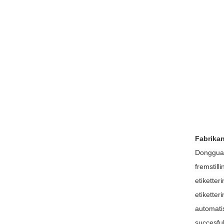
Fabrikan
Dongguan
fremstill
etiketter
etiketter
automati
succesfu