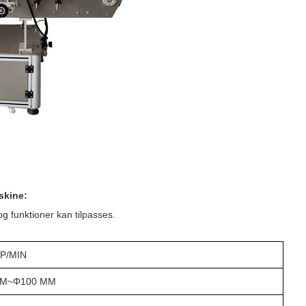
skine:
g funktioner kan tilpasses.
P/MIN
MM~
Φ
100 MM