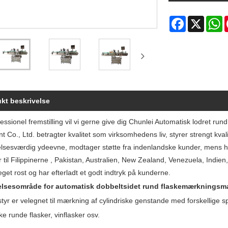
Facebook
X
W
kt beskrivelse
ssionel fremstilling vil vi gerne give dig Chunlei Automatisk lodret r
 Co., Ltd. betragter kvalitet som virksomhedens liv, styrer strengt kva
sesværdig ydeevne, modtager støtte fra indenlandske kunder, mens han
 til Filippinerne , Pakistan, Australien, New Zealand, Venezuela, Indien,
get rost og har efterladt et godt indtryk på kunderne.
lsesområde for automatisk dobbeltsidet rund flaskemærkningsm
tyr er velegnet til mærkning af cylindriske genstande med forskellige spe
e runde flasker, vinflasker osv.