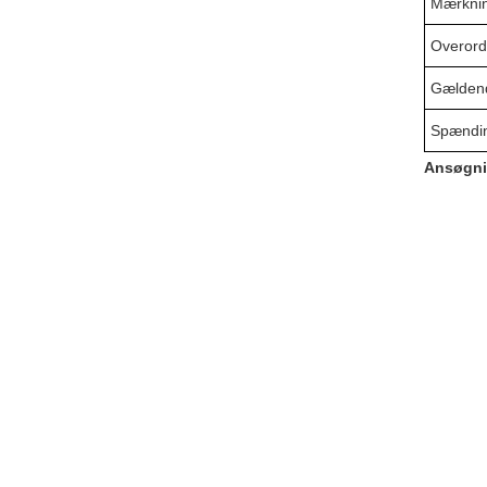
Mærknin
Overord
Gældend
Spændin
Ansøgni