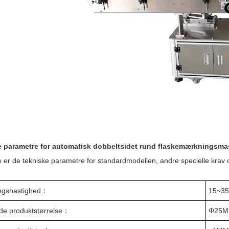
e parametre for automatisk dobbeltsidet rund flaskemærkningsma
 er de tekniske parametre for standardmodellen, andre specielle krav o
gshastighed
：
15~35
e produktstørrelse
：
Φ
25