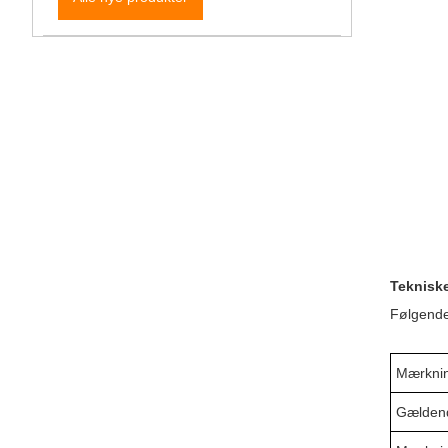
Teknisk
Følgende
Mærknin
Gældend