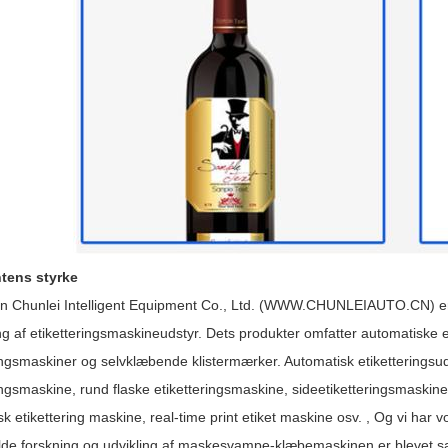
tens styrke
 Chunlei Intelligent Equipment Co., Ltd. (WWW.CHUNLEIAUTO.CN) er e
ing af etiketteringsmaskineudstyr. Dets produkter omfatter automatiske 
ingsmaskiner og selvklæbende klistermærker. Automatisk etiketteringsud
ingsmaskine, rund flaske etiketteringsmaskine, sideetiketteringsmaskine,
sk etikettering maskine, real-time print etiket maskine osv. , Og vi h
lde forskning og udvikling af maskesvampe-klæbemaskinen er blevet sa