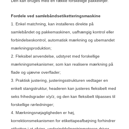
Den kan bruges med en række forskellige pakkelinjer.
Fordele ved samlebåndsetiketteringsmaskine
1. Enkel matchning, kan installeres direkte på
samlebåndet og pakkemaskinen, uafhængig kontrol eller
forbindelseskontrol, automatisk mærkning og ubemandet
mærkningsproduktion;
2. Fleksibel anvendelse, udstyret med forskellige
mærkningsmekanismer, som kan realisere mærkning på
flade og ujævne overflader;
3. Praktisk justering, justeringsstrukturen vedtager en
enkelt stangstruktur, headeren kan justeres fleksibelt med
seks frihedsgrader x/y/z, og den kan fleksibelt tilpasses til
forskellige rørledninger;
4. Mærkningsnøjagtigheden er høj,
korrektionsmekanismen for etikettapeafbøjning forhindrer
etiketten i at afvige, underinddelingstrinmotoren driver