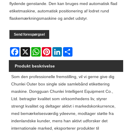
flydende genstande. Den kan bruges med automatisk flad
etiketmaskine, automatisk positionering af lodret rund
flaskemærkningsmaskine og andet udstyr.
Send forespørgsel
Facebook
X
WhatsApp
Pinterest
LinkedIn
Share
Produkt beskrivelse
Som den professionelle fremstilling, vil vi gerne give dig
Chunlei Outer box single side samlebånd etikettering
maskine. Dongguan Chunlei Intelligent Equipment Co.,
Ltd. betragter kvalitet som virksomhedens liv, styrer
strengt kvalitet og deltager aktivt i markedskonkurrence,
med bemærkelsesværdig ydeevne, modtager støtte fra
indenlandske kunder, mens han aktivt udforsker det
internationale marked, eksporterer produkter til