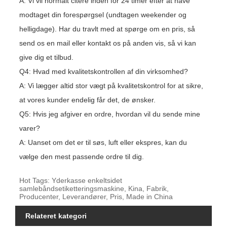
A: Vi vil normalt citere inden for 24 timer efter at have
modtaget din forespørgsel (undtagen weekender og
helligdage). Har du travlt med at spørge om en pris, så
send os en mail eller kontakt os på anden vis, så vi kan
give dig et tilbud.
Q4: Hvad med kvalitetskontrollen af ​​din virksomhed?
A: Vi lægger altid stor vægt på kvalitetskontrol for at sikre,
at vores kunder endelig får det, de ønsker.
Q5: Hvis jeg afgiver en ordre, hvordan vil du sende mine
varer?
A: Uanset om det er til søs, luft eller ekspres, kan du
vælge den mest passende ordre til dig.
Hot Tags: Yderkasse enkeltsidet
samlebåndsetiketteringsmaskine, Kina, Fabrik,
Producenter, Leverandører, Pris, Made in China
Relateret kategori