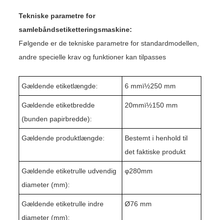
Tekniske parametre for
samlebåndsetiketteringsmaskine:
Følgende er de tekniske parametre for standardmodellen,
andre specielle krav og funktioner kan tilpasses
Gældende etiketlængde:
6 mmï½
2
50 mm
Gældende etiketbredde
20mmï½150 mm
(bunden papirbredde):
Gældende produktlængde:
Bestemt i henhold til
det faktiske produkt
Gældende etiketrulle udvendig
φ
280
mm
diameter (mm):
Gældende etiketrulle indre
Ø76 mm
diameter (mm):