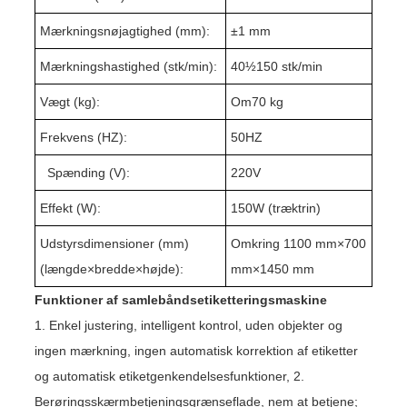
Mærkningsnøjagtighed (mm):
±1 mm
Mærkningshastighed (stk/min):
40½1
5
0 stk/min
Vægt (kg):
Om
7
0 kg
Frekvens (HZ):
50HZ
Spænding (V):
220V
Effekt (W):
1
50W (træktrin)
Udstyrsdimensioner (mm)
Omkring 1
10
0 mm×
70
0
(længde
×
bredde
×
højde):
mm×1
4
50 mm
Funktioner af samlebåndsetiketteringsmaskine
1. Enkel justering, intelligent kontrol, uden objekter og
ingen mærkning, ingen automatisk korrektion af etiketter
og automatisk etiketgenkendelsesfunktioner, 2.
Berøringsskærmbetjeningsgrænseflade, nem at betjene;