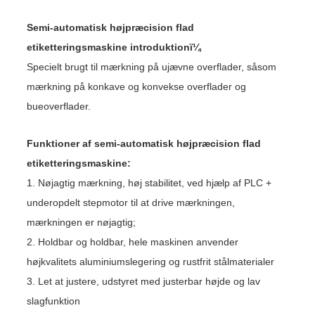
Semi-automatisk højpræcision flad
etiketteringsmaskine introduktionï¼
Specielt brugt til mærkning på ujævne overflader, såsom
mærkning på konkave og konvekse overflader og
bueoverflader.
Funktioner af semi-automatisk højpræcision flad
etiketteringsmaskine:
1. Nøjagtig mærkning, høj stabilitet, ved hjælp af PLC +
underopdelt stepmotor til at drive mærkningen,
mærkningen er nøjagtig;
2. Holdbar og holdbar, hele maskinen anvender
højkvalitets aluminiumslegering og rustfrit stålmaterialer
3. Let at justere, udstyret med justerbar højde og lav
slagfunktion