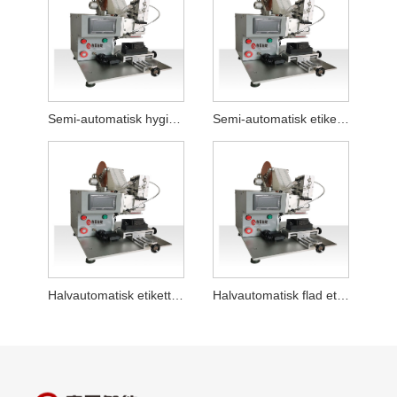
Semi-automatisk hygiejnebindpose flad etiketmaskine
Semi-automatisk etiketteringsmaskine til flad emballagepose
Halvautomatisk etiketteringsmaskine til flad flaskelåg
Halvautomatisk flad etiketmaskine med høj præcision