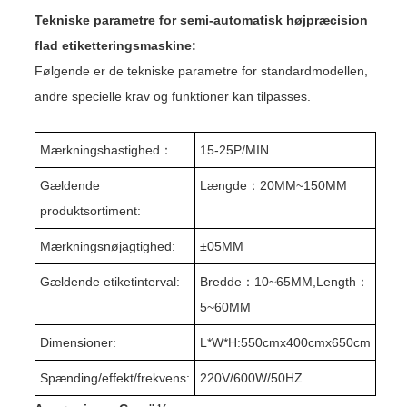
Tekniske parametre for semi-automatisk højpræcision
flad etiketteringsmaskine:
Følgende er de tekniske parametre for standardmodellen,
andre specielle krav og funktioner kan tilpasses.
Mærkningshastighed
：
15-25P/MIN
Gældende
Længde
：
20MM~150MM
produktsortiment:
Mærkningsnøjagtighed:
±
05MM
Gældende etiketinterval:
Bredde
：
10~65MM,
L
ength
：
5~60MM
Dimensioner:
L
*W
*H:550
cm
x400
cm
x650
cm
Spænding/effekt/frekvens:
220V/600W/50HZ