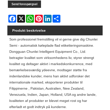
Send forespørgsel
Facebook
X
WhatsApp
Pinterest
LinkedIn
Share
Produkt beskrivelse
Som professionel fremstilling vil vi gerne give dig Chunlei
Semi - automatisk køleplade flad etiketteringsmaskine.
Dongguan Chunlei Intelligent Equipment Co., Ltd.
betragter kvalitet som virksomhedens liv, styrer strengt
kvalitet og deltager aktivt i markedskonkurrence, med
bemærkelsesværdig ydeevne, modtager støtte fra
indenlandske kunder, mens han aktivt udforsker det
internationale marked, eksporterer produkter til
Filippinerne , Pakistan, Australien, New Zealand,
Venezuela, Indien, Japan, Holland, USA og andre lande,
kvaliteten af ​​produkter er blevet meget rost og har
efterladt et godt indtryk på kunderne.