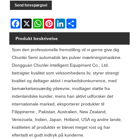
Send forespørgsel
Facebook
X
WhatsApp
Pinterest
LinkedIn
Share
Produkt beskrivelse
Som den professionelle fremstilling vil vi gerne give dig
Chunlei Semi automatisk løs pulver mærkningsmaskine.
Dongguan Chunlei Intelligent Equipment Co., Ltd.
betragter kvalitet som virksomhedens liv, styrer strengt
kvalitet og deltager aktivt i markedskonkurrence, med
bemærkelsesværdig ydeevne, modtager støtte fra
indenlandske kunder, mens han aktivt udforsker det
internationale marked, eksporterer produkter til
Filippinerne , Pakistan, Australien, New Zealand,
Venezuela, Indien, Japan, Holland, USA og andre lande,
kvaliteten af ​​produkter er blevet meget rost og har
efterladt et godt indtryk på kunderne.