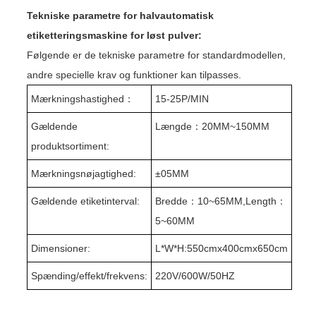
Tekniske parametre for halvautomatisk
etiketteringsmaskine for løst pulver:
Følgende er de tekniske parametre for standardmodellen,
andre specielle krav og funktioner kan tilpasses.
Mærkningshastighed
：
15-25P/MIN
Gældende
Længde
：
20MM~150MM
produktsortiment:
Mærkningsnøjagtighed:
±
05MM
Gældende etiketinterval:
Bredde
：
10~65MM,
L
ength
：
5~60MM
Dimensioner:
L
*W
*H:550
cm
x400
cm
x650
cm
Spænding/effekt/frekvens:
220V/600W/50HZ