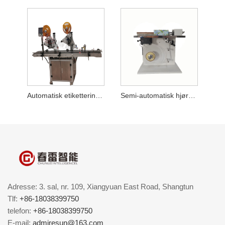
Automatisk etiketteringsmaskine for øvre flad vinkel og hjørne
Semi-automatisk hjørneforseglingsmærkningsmaskine
Adresse: 3. sal, nr. 109, Xiangyuan East Road, Shangtun
Tlf:
+86-18038399750
telefon:
+86-18038399750
E-mail:
admiresun@163.com