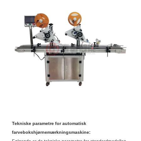
Tekniske parametre for automatisk
farvebokshjørnemærkningsmaskine:
Følgende er de tekniske parametre for standardmodellen,