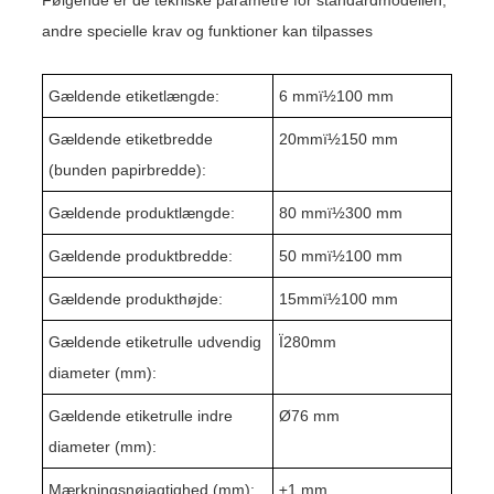
andre specielle krav og funktioner kan tilpasses
Gældende etiketlængde:
6 mmï½
10
0 mm
Gældende etiketbredde
20mmï½150 mm
(bunden papirbredde):
Gældende produktlængde:
8
0 mmï½300 mm
Gældende produktbredde:
5
0 mmï½1
0
0 mm
Gældende produkthøjde:
1
5
mmï½1
0
0 mm
Gældende etiketrulle udvendig
Ï2
80
mm
diameter (mm):
Gældende etiketrulle indre
Ø76 mm
diameter (mm):
Mærkningsnøjagtighed (mm):
±1 mm