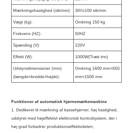
Mærkningshastighed (stk/min):
3
0ï½1
0
0 stk/min
Vægt (kg):
Omkring 1
5
0 kg
Frekvens (HZ):
50HZ
Spænding (V):
220V
Effekt (W):
10
00W(
Træk trin
)
Udstyrsdimensioner (mm)
Omkring 1
60
0 mm×6
5
0
(længde
×
bredde
×
højde):
mm×15
0
0 mm
Funktioner af automatisk hjørnemærkemaskine
1. Dedikeret til mærkning af kassehjørner, høj hastighed,
udstyret med højeffektivt elektronisk kontrolsystem, der i
høj grad forbedrer produktionseffektiviteten;