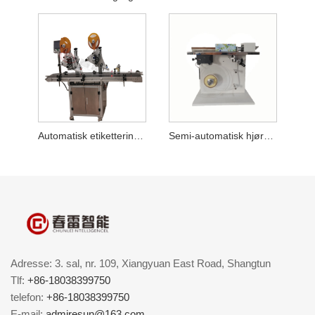
Automatisk etiketteringsmaskine for øvre flad vinkel og hjørne
Semi-automatisk hjørneforseglingsmærkningsmaskine
Adresse: 3. sal, nr. 109, Xiangyuan East Road, Shangtun
Tlf:
+86-18038399750
telefon:
+86-18038399750
E-mail:
admiresun@163.com