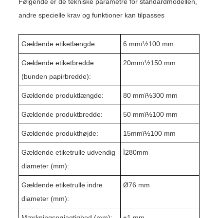
Følgende er de tekniske parametre for standardmodellen,
andre specielle krav og funktioner kan tilpasses
Gældende etiketlængde:
6 mmï½
10
0 mm
Gældende etiketbredde
20mmï½150 mm
(bunden papirbredde):
Gældende produktlængde:
8
0 mmï½300 mm
Gældende produktbredde:
5
0 mmï½1
0
0 mm
Gældende produkthøjde:
1
5
mmï½1
0
0 mm
Gældende etiketrulle udvendig
Ï2
80
mm
diameter (mm):
Gældende etiketrulle indre
Ø76 mm
diameter (mm):
Mærkningsnøjagtighed (mm):
±1 mm