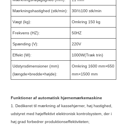
Mærkningshastighed (stk/min):
3
0ï½1
0
0 stk/min
Vægt (kg):
Omkring 1
5
0 kg
Frekvens (HZ):
50HZ
Spænding (V):
220V
Effekt (W):
10
00W(
Træk trin
)
Udstyrsdimensioner (mm)
Omkring 1
60
0 mm×6
5
0
(længde
×
bredde
×
højde):
mm×15
0
0 mm
Funktioner af automatisk hjørnemærkemaskine
1. Dedikeret til mærkning af kassehjørner, høj hastighed,
udstyret med højeffektivt elektronisk kontrolsystem, der i
høj grad forbedrer produktionseffektiviteten;